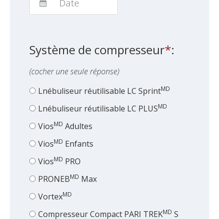
Navigate
forward
to
Système de compresseur
*
:
interact
with
(cocher une seule réponse)
the
calendar
MD
Lnébuliseur réutilisable LC Sprint
and
MD
Lnébuliseur réutilisable LC PLUS
select
a
MD
Vios
Adultes
date.
MD
Vios
Enfants
Press
the
MD
Vios
PRO
question
MD
PRONEB
Max
mark
key
MD
Vortex
to
MD
Compresseur Compact PARI TREK
S