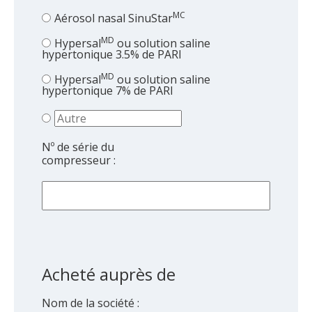
get
the
MC
Aérosol nasal SinuStar
keyboard
MD
Hypersal
ou solution saline
shortcuts
hypertonique 3.5% de PARI
for
MD
Hypersal
ou solution saline
changing
hypertonique 7% de PARI
dates.
Nº de série du
compresseur :
Acheté auprès de
Nom de la société :