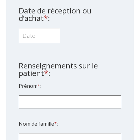
Date de réception ou
d’achat
*
:
Navigate
forward
to
Renseignements sur le
interact
patient
*
:
with
the
Prénom
*
:
calendar
and
select
a
date.
Nom de famille
*
:
Press
the