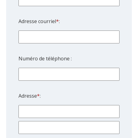
question
mark
key
Adresse courriel
*
:
to
get
the
keyboard
shortcuts
Numéro de téléphone :
for
changing
dates.
Adresse
*
: