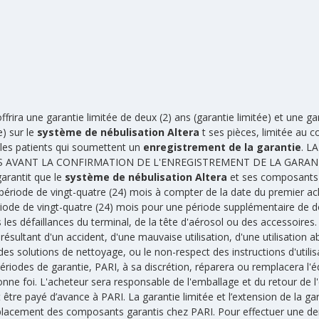
frira une garantie limitée de deux (2) ans (garantie limitée) et une g
e) sur le
système de nébulisation Altera
t ses pièces, limitée au c
 les patients qui soumettent un
enregistrement de la garantie
. L
AVANT LA CONFIRMATION DE L'ENREGISTREMENT DE LA GARANTIE. Un
garantit que le
système de nébulisation Altera
et ses composants 
période de vingt-quatre (24) mois à compter de la date du premier ach
ériode de vingt-quatre (24) mois pour une période supplémentaire de d
 les défaillances du terminal, de la tête d'aérosol ou des accessoires. 
résultant d'un accident, d'une mauvaise utilisation, d'une utilisation ab
des solutions de nettoyage, ou le non-respect des instructions d'utilis
ériodes de garantie, PARI, à sa discrétion, réparera ou remplacera l'
onne foi. L'acheteur sera responsable de l'emballage et du retour de l
tre payé d’avance à PARI. La garantie limitée et l’extension de la gar
placement des composants garantis chez PARI. Pour effectuer une dem