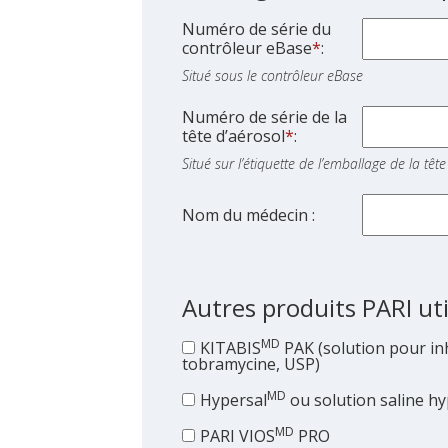
Numéro de série du
contrôleur eBase
*
:
Situé sous le contrôleur eBase
Numéro de série de la
tête d’aérosol
*
:
Situé sur l’étiquette de l’emballage de la têt
Nom du médecin :
Autres produits PARI util
MD
KITABIS
PAK (solution pour in
tobramycine, USP)
MD
Hypersal
ou solution saline h
MD
PARI VIOS
PRO