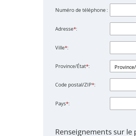
the
Numéro de téléphone :
question
mark
key
Adresse
*
:
to
get
Ville
*
:
the
keyboard
shortcuts
Province/État
*
:
for
changing
Code postal/ZIP
*
:
dates.
Pays
*
:
Renseignements sur le p