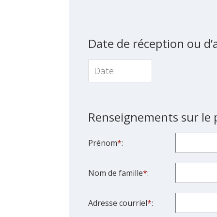
Date de réception ou d’
Navigate
forward
to
Renseignements sur le 
interact
with
Prénom
*
:
the
calendar
and
Nom de famille
*
:
select
a
Adresse courriel
*
:
date.
Press