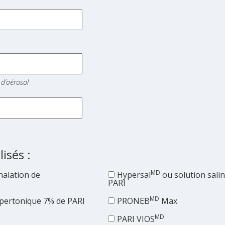
e d’aérosol
isés :
MD
halation de
Hypersal
ou solution sali
PARI
MD
ypertonique 7% de PARI
PRONEB
Max
MD
PARI VIOS