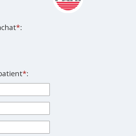
achat
*
:
patient
*
: